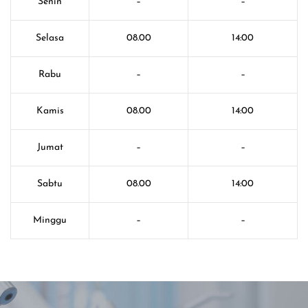
Senin
–
–
Selasa
08.00
14:00
Rabu
–
–
Kamis
08.00
14:00
Jumat
–
–
Sabtu
08.00
14:00
Minggu
–
–