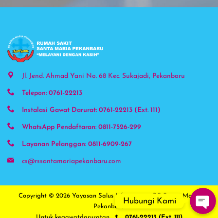
Phone
Jl. Jend. Ahmad Yani No. 68 Kec. Sukajadi, Pekanbaru
Telepon: 0761-22213
WhatsAp
Instalasi Gawat Darurat: 0761-22213 (Ext. 111)
Instagra
WhatsApp Pendaftaran: 0811-7526-299
Layanan Pelanggan: 0811-6909-267
Google 
cs@rssantamariapekanbaru.com
Copyright © 2026
Yayasan Salus Infirmorum - RS Santa Maria
Hubungi Kami
Pekanbaru
Untuk kegawatdaruratan
0761-22213 (Ext. 111)