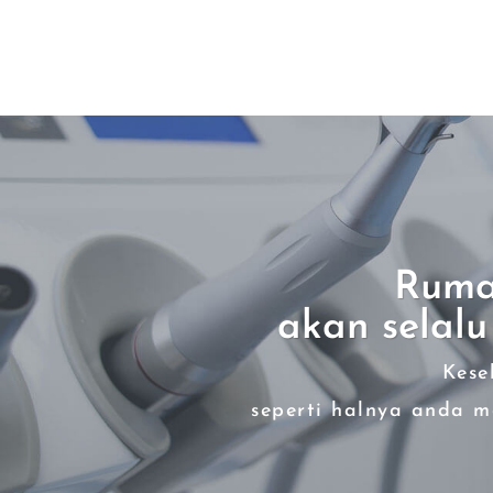
Ruma
akan selal
Kese
seperti halnya anda m