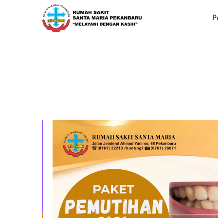
Lokasi
0811-7526-299
cs@rs
P