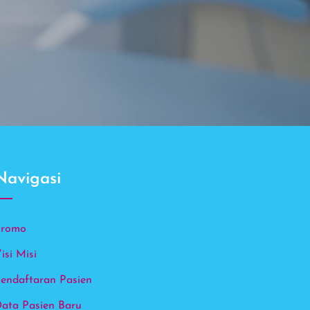
Navigasi
Promo
Phone
isi Misi
WhatsA
endaftaran Pasien
ata Pasien Baru