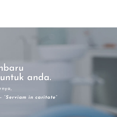
nbaru
untuk anda.
rnya,
– “
Serviam in caritate
“