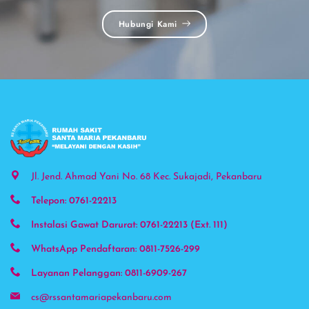
Hubungi Kami
Phone
Jl. Jend. Ahmad Yani No. 68 Kec. Sukajadi, Pekanbaru
Telepon: 0761-22213
WhatsAp
Instalasi Gawat Darurat: 0761-22213 (Ext. 111)
Instagra
WhatsApp Pendaftaran: 0811-7526-299
Layanan Pelanggan: 0811-6909-267
Google 
cs@rssantamariapekanbaru.com