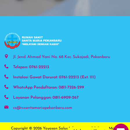
Phone
Jl. Jend. Ahmad Yani No. 68 Kec. Sukajadi, Pekanbaru
Telepon: 0761-22213
WhatsAp
Instalasi Gawat Darurat: 0761-22213 (Ext. 111)
Instagra
WhatsApp Pendaftaran: 0811-7526-299
Layanan Pelanggan: 0811-6909-267
Google 
cs@rssantamariapekanbaru.com
Copyright © 2026
Yayasan Salus Infirmorum - RS Santa Maria