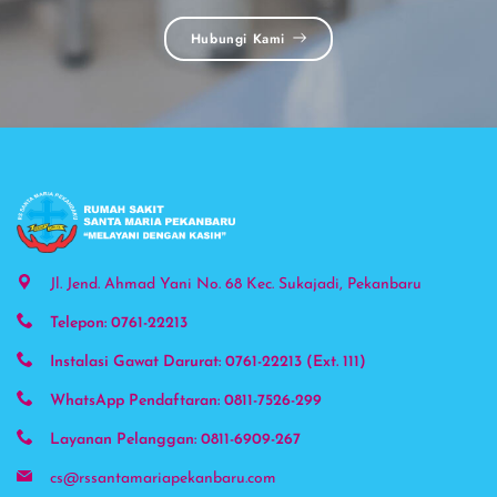
Hubungi Kami
Phone
Jl. Jend. Ahmad Yani No. 68 Kec. Sukajadi, Pekanbaru
Telepon: 0761-22213
WhatsAp
Instalasi Gawat Darurat: 0761-22213 (Ext. 111)
Instagra
WhatsApp Pendaftaran: 0811-7526-299
Layanan Pelanggan: 0811-6909-267
Google 
cs@rssantamariapekanbaru.com